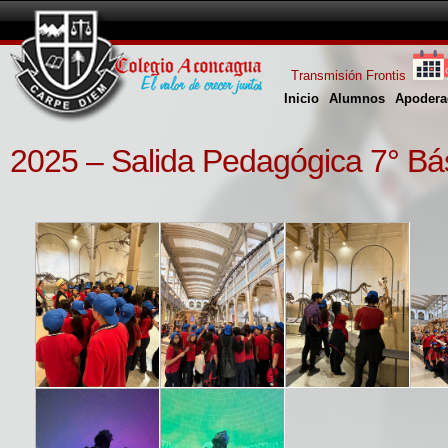
Transmisión Frontis
Inicio
Alumnos
Apodera
2025 – Salida Pedagógica 7° Bá