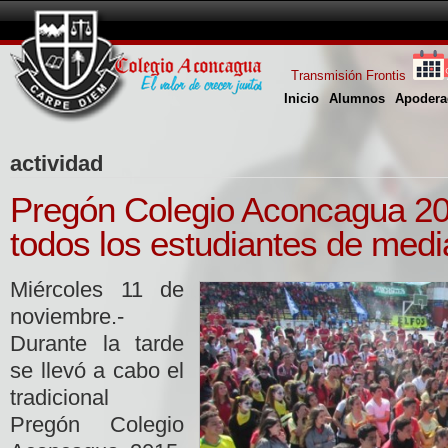
Transmisión Frontis
Inicio
Alumnos
Apodera
actividad
Pregón Colegio Aconcagua 20
todos los estudiantes de medi
Miércoles 11 de
noviembre.-
Durante la tarde
se llevó a cabo el
tradicional
Pregón Colegio