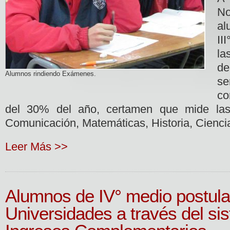
N
al
II
la
de
Alumnos rindiendo Exámenes.
s
co
del 30% del año, certamen que mide la
Comunicación, Matemáticas, Historia, Ciencia
Leer Más >>
Alumnos de IV° medio postula
Universidades a través del si