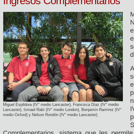
Ingresos Complementarios
N
e
e
d
A
e
n
Miguel Espildora (IV° medio Lancaster), Francisca Díaz (IV° medio
I
Lancaster), Ismael Rabí (IV° medio London), Benjamín Ramírez (IV°
medio Oxford) y Nelson Rondón (IV° medio Lancaster).
p
S
Complementarios, sistema que les permite