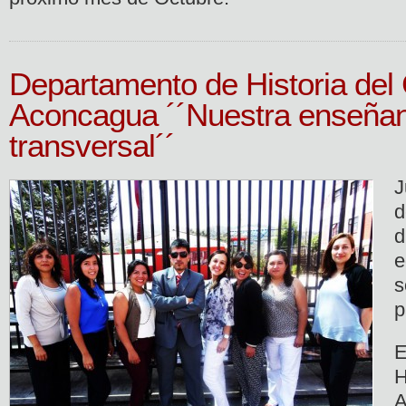
Departamento de Historia del 
Aconcagua ´´Nuestra enseña
transversal´´
J
d
d
e
s
p
H