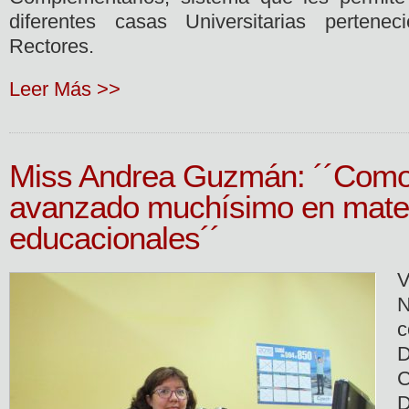
diferentes casas Universitarias pertene
Rectores.
Leer Más >>
Miss Andrea Guzmán: ´´Como
avanzado muchísimo en mate
educacionales´´
V
N
D