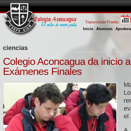
Transmisión Frontis
Inicio
Alumnos
Apodera
ciencias
Colegio Aconcagua da inicio a
Exámenes Finales
Ma
L
r
ev
el
A 