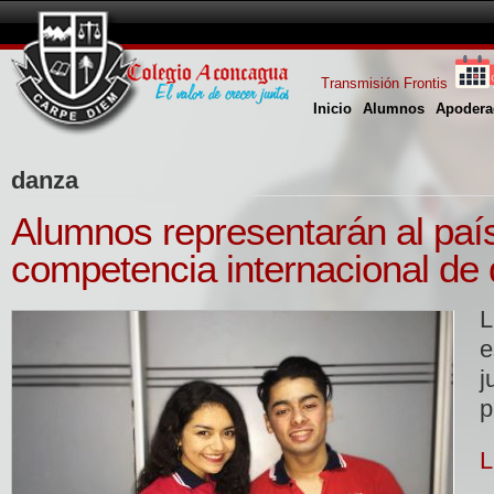
Transmisión Frontis
Inicio
Alumnos
Apodera
danza
Alumnos representarán al paí
competencia internacional de
L
e
j
p
L