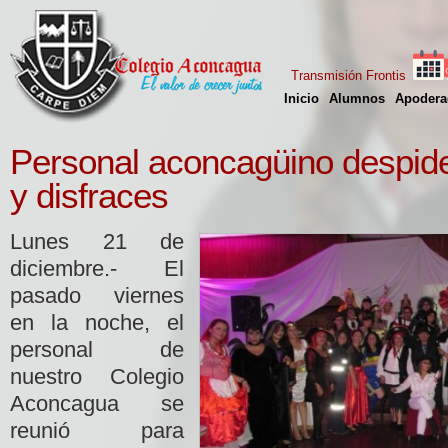
Transmisión Frontis
Inicio
Alumnos
Apodera
Personal aconcagüino despid
y disfraces
Lunes 21 de
diciembre.- El
pasado viernes
en la noche, el
personal de
nuestro Colegio
Aconcagua se
reunió para