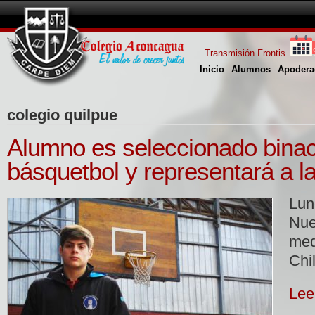
Transmisión Frontis
Inicio
Alumnos
Apodera
colegio quilpue
Alumno es seleccionado binac
básquetbol y representará a l
Lu
Nu
me
Chi
Lee