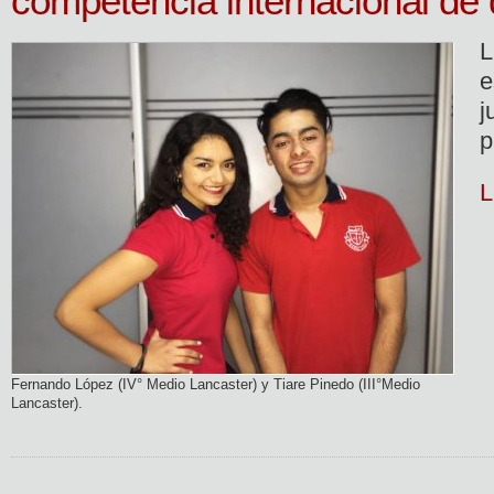
competencia internacional de
L
e
j
p
L
Fernando López (IV° Medio Lancaster) y Tiare Pinedo (III°Medio
Lancaster).