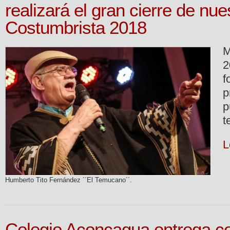
realizará el gran cierre de nue
Costumbrista 2018
M
2
f
p
p
t
L
Humberto Tito Fernández ´´El Temucano´´.
Colegio Aconcagua entrega c