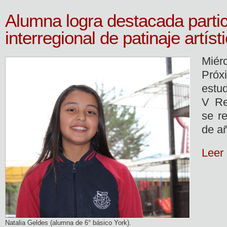
Alumna logra destacada partic
interregional de patinaje artíst
Miér
Pró
estu
V Re
se re
de a
Leer
Natalia Geldes (alumna de 6° básico York).