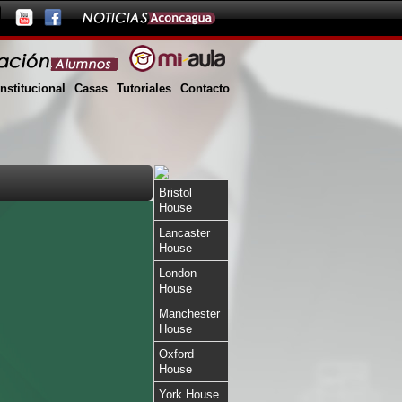
Institucional
Casas
Tutoriales
Contacto
Bristol
House
Lancaster
House
London
House
Manchester
House
Oxford
House
York House