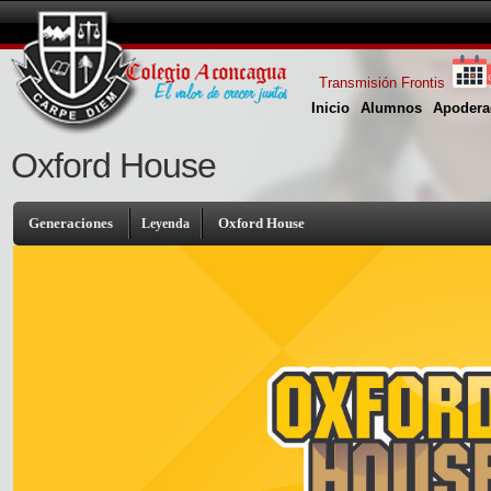
Transmisión Frontis
Inicio
Alumnos
Apodera
Oxford House
Generaciones
Oxford House
Leyenda