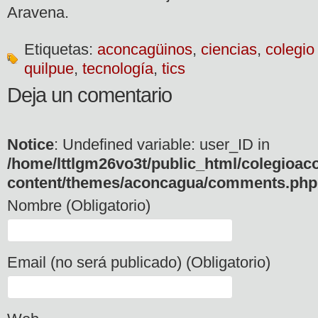
Aravena.
Etiquetas:
aconcagüinos
,
ciencias
,
colegi
quilpue
,
tecnología
,
tics
Deja un comentario
Notice
: Undefined variable: user_ID in
/home/lttlgm26vo3t/public_html/colegioac
content/themes/aconcagua/comments.php
Nombre (Obligatorio)
Email (no será publicado) (Obligatorio)