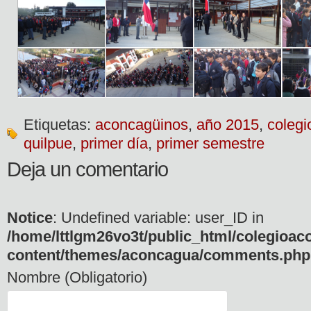
Etiquetas:
aconcagüinos
,
año 2015
,
coleg
quilpue
,
primer día
,
primer semestre
Deja un comentario
Notice
: Undefined variable: user_ID in
/home/lttlgm26vo3t/public_html/colegioac
content/themes/aconcagua/comments.php
Nombre (Obligatorio)