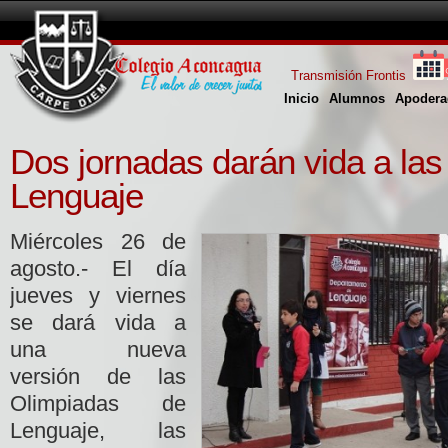
Transmisión Frontis
Inicio
Alumnos
Apodera
Dos jornadas darán vida a la
Lenguaje
Miércoles 26 de
agosto.- El día
jueves y viernes
se dará vida a
una nueva
versión de las
Olimpiadas de
Lenguaje, las