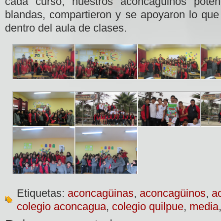
cada curso, nuestros aconcagüinos poten
blandas, compartieron y se apoyaron lo que 
dentro del aula de clases.
Etiquetas:
aconcagüinas
,
aconcagüinos
,
a
colegio aconcagua
,
colegio quilpue
,
media