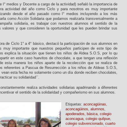
 I° medios y Docente a cargo de la actividad) señaló la importancia de
imera actividad del año como Ciclo y para nosotros es muy importante
alizando desde el año pasado como I° medios incluyendo a los más
arla como Acción Solidaria que podamos realizarla transversalmente a
ampaña solidaria, es trabajar con nuestros alumnos el sentido de la
us valores y que consideren la oportunidad que les pueden brindar sus
tora de Ciclo 1° a 4° básico, destacó la participación de sus alumnos en
 es muy importante que nuestros pequeños participen de este tipo de
s explica la situación que tienen los niños de Aldea S.O.S, por lo qu
rtir en este caso huevitos de chocolate, a que tengan una reflexión
 de esta manera los niños aparte de la recolección que se realiza de
jos referentes a Pascua de Resurrección a los niños de Aldeas S.O.S,
s vean esta fecha no solamente como un día donde reciben chocolates,
cticar su solidaridad´´.
nstantemente realiza actividades solidarias apadrinando a diferentes
 incentivar el sentido de la solidaridad y compañerismo en sus alumnos.
Etiquetas:
aconcagüinas
,
aconcagüinos
,
alumnos
,
apoderados
,
básica
,
colegio
aconcagua
,
colegio quilpue
,
colegio subvencionado
,
cuarto