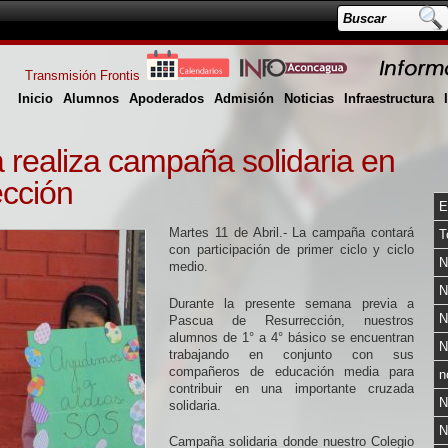
Transmisión Frontis
Inicio
Alumnos
Apoderados
Admisión
Noticias
Infraestructura
realiza campaña solidaria en
cción
E
Martes 11 de Abril.- La campaña contará
T
con participación de primer ciclo y ciclo
N
medio.
N
Durante la presente semana previa a
N
Pascua de Resurrección, nuestros
alumnos de 1° a 4° básico se encuentran
N
trabajando en conjunto con sus
compañeros de educación media para
n
contribuir en una importante cruzada
N
solidaria.
N
Campaña solidaria donde nuestro Colegio