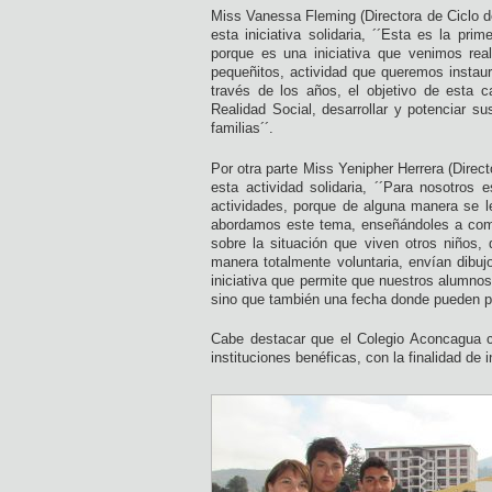
Miss Vanessa Fleming (Directora de Ciclo de
esta iniciativa solidaria, ´´Esta es la pr
porque es una iniciativa que venimos re
pequeñitos, actividad que queremos instaur
través de los años, el objetivo de esta c
Realidad Social, desarrollar y potenciar s
familias´´.
Por otra parte Miss Yenipher Herrera (Direc
esta actividad solidaria, ´´Para nosotros
actividades, porque de alguna manera se le
abordamos este tema, enseñándoles a compa
sobre la situación que viven otros niños,
manera totalmente voluntaria, envían dibu
iniciativa que permite que nuestros alumno
sino que también una fecha donde pueden pra
Cabe destacar que el Colegio Aconcagua co
instituciones benéficas, con la finalidad de