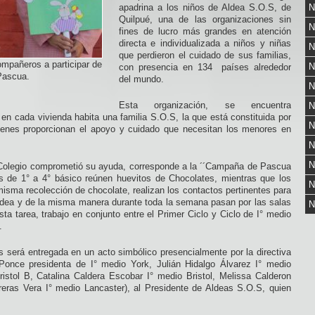
apadrina a los niños de Aldea S.O.S, de
N
Quilpué, una de las organizaciones sin
N
fines de lucro más grandes en atención
directa e individualizada a niños y niñas
N
que perdieron el cuidado de sus familias,
mpañeros a participar de
N
con presencia en 134 países alrededor
Pascua.
del mundo.
N
Esta organización, se encuentra
N
n cada vivienda habita una familia S.O.S, la que está constituida por
N
uienes proporcionan el apoyo y cuidado que necesitan los menores en
N
N
o Colegio comprometió su ayuda, corresponde a la ´´Campaña de Pascua
s de 1° a 4° básico reúnen huevitos de Chocolates, mientras que los
N
 misma recolección de chocolate, realizan los contactos pertinentes para
Aldea y de la misma manera durante toda la semana pasan por las salas
N
a tarea, trabajo en conjunto entre el Primer Ciclo y Ciclo de I° medio
.
s será entregada en un acto simbólico presencialmente por la directiva
once presidenta de I° medio York, Julián Hidalgo Álvarez I° medio
stol B, Catalina Caldera Escobar I° medio Bristol, Melissa Calderon
eras Vera I° medio Lancaster), al Presidente de Aldeas S.O.S, quien