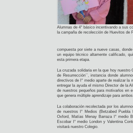
Alumnas de 4° básico incentivando a sus co
la campaña de recolección de Huevitos de 
compuesta por siete a nueve casas, donde e
un equipo técnico altamente calificado, q
esta primera etapa.
La cruzada solidaria en la que hoy nuestr
de Resurrección´´, instancia donde alumno
directivos de I° medio aparte de realizar la
entregar la ayuda el mismo Director de la 
de nuestros pequeños para motivarlos en est
que genera múltiple aprendizaje para ambos
La colaboración recolectada por los alumno
de nuestros I° Medios (Betzabed Puebla P
Oxford, Matías Menay Barraza I° medio Bri
Escobar I° medio London y Valentina Contr
visitará nuestro Colegio.