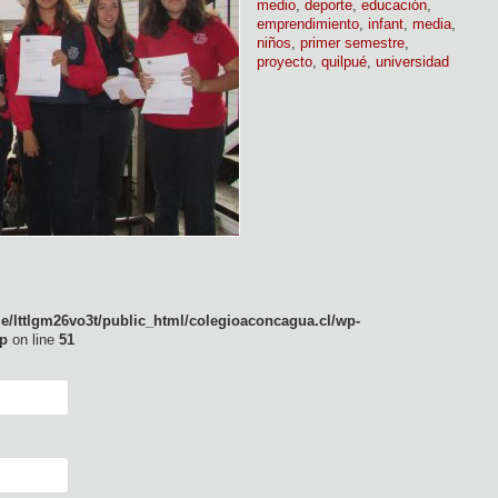
medio
,
deporte
,
educación
,
emprendimiento
,
infant
,
media
,
niños
,
primer semestre
,
proyecto
,
quilpué
,
universidad
e/lttlgm26vo3t/public_html/colegioaconcagua.cl/wp-
p
on line
51