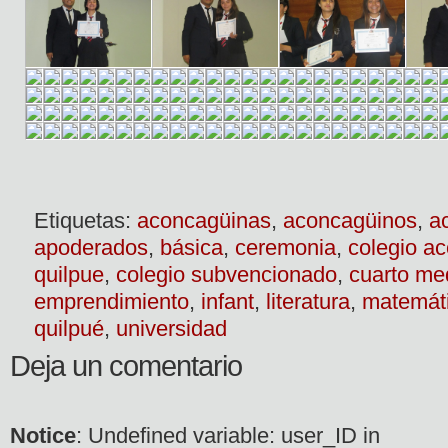
Etiquetas:
aconcagüinas
,
aconcagüinos
,
a
apoderados
,
básica
,
ceremonia
,
colegio a
quilpue
,
colegio subvencionado
,
cuarto me
emprendimiento
,
infant
,
literatura
,
matemát
quilpué
,
universidad
Deja un comentario
Notice
: Undefined variable: user_ID in