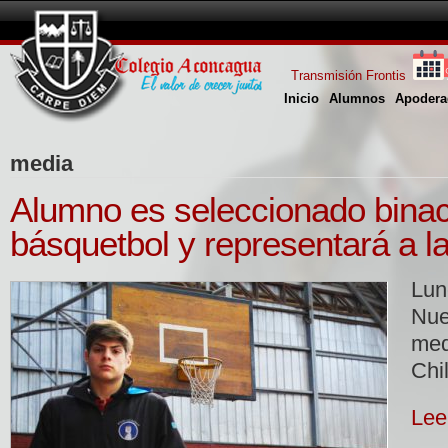
Transmisión Frontis
Inicio
Alumnos
Apodera
media
Alumno es seleccionado binac
básquetbol y representará a l
Lu
Nu
me
Chi
Lee