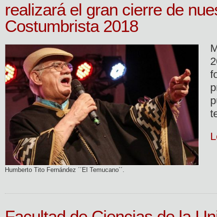
realizará el gran cierre de nue
Costumbrista 2018
M
2
f
p
p
t
L
Humberto Tito Fernández ´´El Temucano´´.
Facultad de Ciencias de la Un