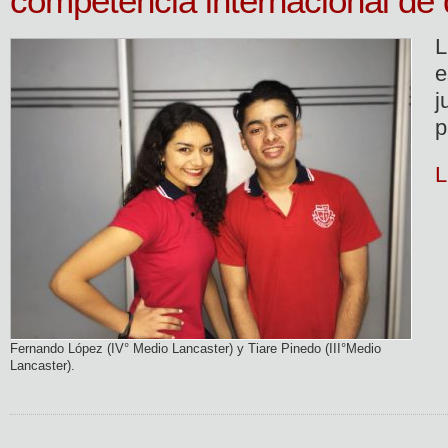
competencia internacional de
L
e
j
p
L
Fernando López (IV° Medio Lancaster) y Tiare Pinedo (III°Medio
Lancaster).