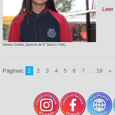
Leer
Natalia Geldes (alumna de 6° básico York).
Páginas:
1
2
3
4
5
6
7
...
19
»