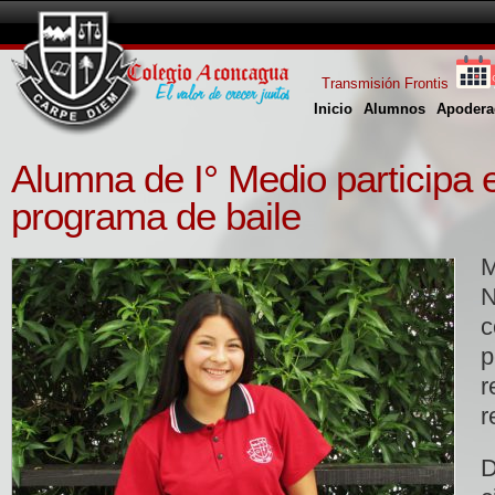
Transmisión Frontis
Inicio
Alumnos
Apodera
Alumna de I° Medio participa 
programa de baile
M
c
r