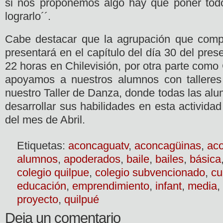
si nos proponemos algo hay que poner todo
lograrlo´´.
Cabe destacar que la agrupación que com
presentará en el capítulo del día 30 del pre
22 horas en Chilevisión, por otra parte com
apoyamos a nuestros alumnos con tallere
nuestro Taller de Danza, donde todas las al
desarrollar sus habilidades en esta activida
del mes de Abril.
Etiquetas:
aconcaguatv
,
aconcagüinas
,
ac
alumnos
,
apoderados
,
baile
,
bailes
,
básica
colegio quilpue
,
colegio subvencionado
,
cu
educación
,
emprendimiento
,
infant
,
media
,
proyecto
,
quilpué
Deja un comentario