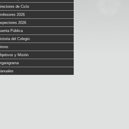
irectores de Ciclo
rofesores 2026
nspectores 2026
uenta Pública
istoria del Colegio
imno
bjetivos y Misión
rganigrama
anuales