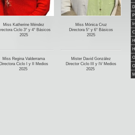
D
P
I
Miss Katherine Méndez
Miss Mónica Cruz
irectora Ciclo 3° y 4° Básicos
Directora 5° y 6° Básicos
C
2025
2025
H
H
O
Miss Regina Valderrama
Mister David González
Directora Ciclo I y II Medios
Director Ciclo III y IV Medios
O
2025
2025
M