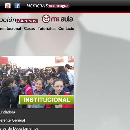
Institucional
Casas
Tutoriales
Contacto
undadora
erente General
efes de Departamentos