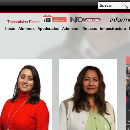
Transmisión Frontis
Inicio
Alumnos
Apoderados
Admisión
Noticias
Infraestructura
F
G
J