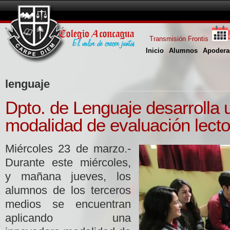
Transmisión Frontis
Inicio
Alumnos
Apodera
lenguaje
Dpto. de Lenguaje desarrolla
modalidad de evaluación lecto
Miércoles 23 de marzo.-
Durante este miércoles,
y mañana jueves, los
alumnos de los terceros
medios se encuentran
aplicando una